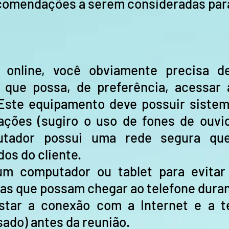
comendações a serem consideradas para
a online, você obviamente precisa 
 que possa, de preferência, acessar 
 Este equipamento deve possuir sistem
erações (sugiro o uso de fones de ouv
utador possui uma rede segura que
os do cliente.
m computador ou tablet para evitar
 que possam chegar ao telefone durant
star a conexão com a Internet e a t
ado) antes da reunião.