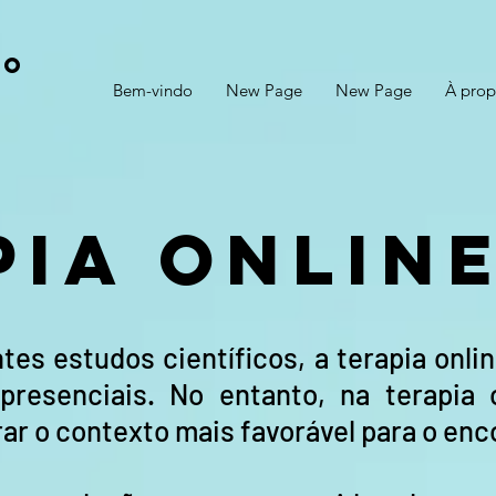
YO
Bem-vindo
New Page
New Page
À prop
pia onlin
tes estudos científicos, a terapia onl
presenciais. No entanto, na terapia o
ar o contexto mais favorável para o enc