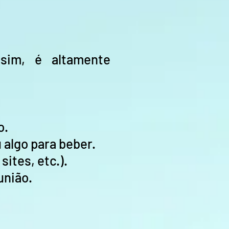
sim, é altamente
o.
 algo para beber.
ites, etc.).
união.