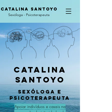
CATALINA
SANTOYO
Sexóloga - Psicoterapeuta
CATALINA
SANTOYO
sEXóLOGa E
PSicOTeRAPEUTa
Apoiar indivíduos e casais na